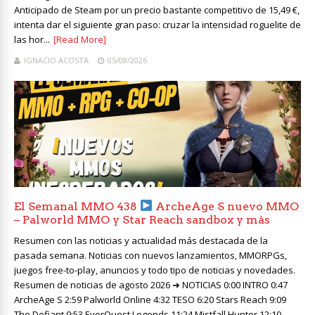
Anticipado de Steam por un precio bastante competitivo de 15,49 €,
intenta dar el siguiente gran paso: cruzar la intensidad roguelite de
las hor...
[Read More]
IGNACIO ACOSTA
05/08/2026
El Semanal MMO 438
ArcheAge S nuevo MMO
– Palworld MMO y Star Reach sandbox y más
Resumen con las noticias y actualidad más destacada de la
pasada semana. Noticias con nuevos lanzamientos, MMORPGs,
juegos free-to-play, anuncios y todo tipo de noticias y novedades.
Resumen de noticias de agosto 2026 ➜ NOTICIAS 0:00 INTRO 0:47
ArcheAge S 2:59 Palworld Online 4:32 TESO 6:20 Stars Reach 9:09
The Defiant 9:53 EverQuest Legends 11:24 Mistfall Hunter 12:10