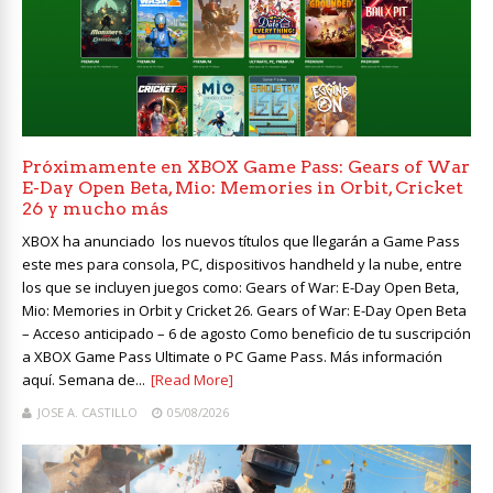
Próximamente en XBOX Game Pass: Gears of War
E-Day Open Beta, Mio: Memories in Orbit, Cricket
26 y mucho más
XBOX ha anunciado los nuevos títulos que llegarán a Game Pass
este mes para consola, PC, dispositivos handheld y la nube, entre
los que se incluyen juegos como: Gears of War: E-Day Open Beta,
Mio: Memories in Orbit y Cricket 26. Gears of War: E-Day Open Beta
– Acceso anticipado – 6 de agosto Como beneficio de tu suscripción
a XBOX Game Pass Ultimate o PC Game Pass. Más información
aquí. Semana de...
[Read More]
JOSE A. CASTILLO
05/08/2026