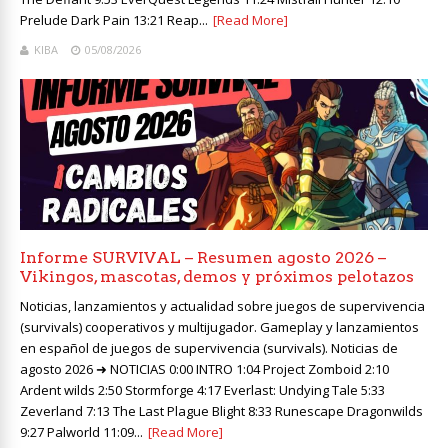
Prelude Dark Pain 13:21 Reap...
[Read More]
KIBA
05/08/2026
Informe SURVIVAL – Resumen agosto 2026 –
Vikingos, mascotas, demos y próximos pelotazos
Noticias, lanzamientos y actualidad sobre juegos de supervivencia
(survivals) cooperativos y multijugador. Gameplay y lanzamientos
en español de juegos de supervivencia (survivals). Noticias de
agosto 2026 ➜ NOTICIAS 0:00 INTRO 1:04 Project Zomboid 2:10
Ardent wilds 2:50 Stormforge 4:17 Everlast: Undying Tale 5:33
Zeverland 7:13 The Last Plague Blight 8:33 Runescape Dragonwilds
9:27 Palworld 11:09...
[Read More]