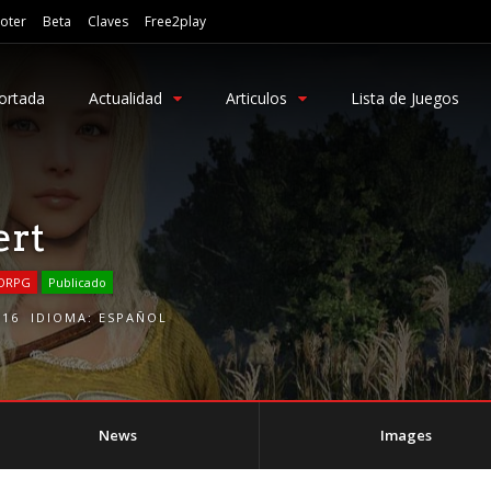
oter
Beta
Claves
Free2play
ortada
Actualidad
Articulos
Lista de Juegos
ert
ORPG
Publicado
016
IDIOMA:
ESPAÑOL
News
Images