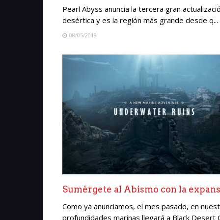
Pearl Abyss anuncia la tercera gran actualizaci
desértica y es la región más grande desde q...
08/05/2019
Sumérgete al Abismo con la expans
Como ya anunciamos, el mes pasado, en nuestr
profundidades marinas llegará a Black Desert On