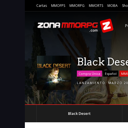
Cartas
MMOFPS
MMORPG
MMORTS
MOBA
Sho
P
Black Des
Compra Única
Español
MM
LANZAMIENTO:
MARZO 2
Black Desert