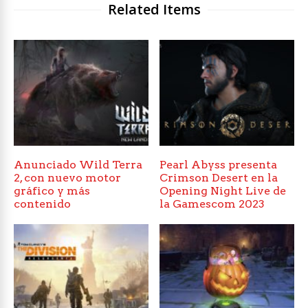
Related Items
Anunciado Wild Terra
Pearl Abyss presenta
2, con nuevo motor
Crimson Desert en la
gráfico y más
Opening Night Live de
contenido
la Gamescom 2023