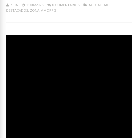
KIBA
11/06/2026
0 COMENTARIOS
ACTUALIDAD
,
DESTACADOS
,
ZONA MMORPG