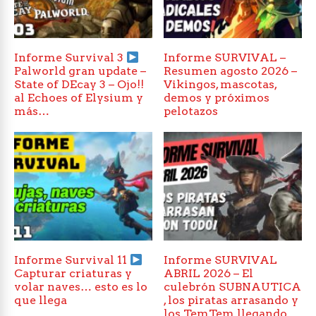
Informe Survival 3
Informe SURVIVAL –
Palworld gran update –
Resumen agosto 2026 –
State of DEcay 3 – Ojo!!
Vikingos, mascotas,
al Echoes of Elysium y
demos y próximos
más…
pelotazos
Informe Survival 11
Informe SURVIVAL
Capturar criaturas y
ABRIL 2026 – El
volar naves… esto es lo
culebrón SUBNAUTICA
que llega
, los piratas arrasando y
los TemTem llegando