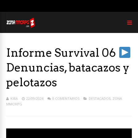
Informe Survival 06
Denuncias, batacazos y
pelotazos
KIBA
22/09/2024
0 COMENTARIOS
DESTACADOS
,
ZONA
MMORPG