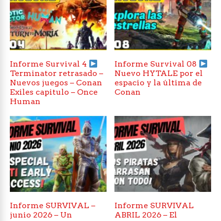
Informe Survival 4
Informe Survival 08
Terminator retrasado –
Nuevo HYTALE por el
Nuevos juegos – Conan
espacio y la última de
Exiles capitulo – Once
Conan
Human
Informe SURVIVAL –
Informe SURVIVAL
junio 2026 – Un
ABRIL 2026 – El