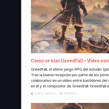
Cómo se hizo GreedFall – Vídeo ent
GreedFall, el último juego RPG del estudio Spi
Tras la buena recepción por parte de los period
colaborativo en un vídeo entre bastidores del
en él y el compositor de GreedFall. GreedFall e
JOSE A. CASTILLO
19/09/2019