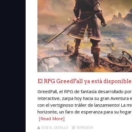
El RPG GreedFall ya está disponible
GreedFall, el RPG de fantasía desarrollado po
Interactive, zarpa hoy hacia su gran Aventura 
con el vertiginoso tráiler de lanzamiento! La 
horizonte, un faro de esperanza para su hogar 
[Read More]
JOSE A. CASTILLO
10/09/2019