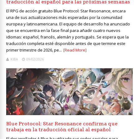
traducción al español para las próximas semanas
El RPG de acción gratuito Blue Protocol: Star Resonance, encara
una de sus actualizaciones más esperadas por la comunidad
europea y latinoamericana. El equipo de desarrollo ha anunciado
que se encuentra en la fase final para añadir cuatro nuevos
idiomas: español, francés, alemán y portugués. Se espera que la
traducción completa esté disponible antes de que termine este
primer trimestre de 2026, pe...
[Read More]
KIBA
09/02/2026
Blue Protocol: Star Resonance confirma que
trabaja en la traducción oficial al español
El desarrollador A Plus ha utilizado sus redes sociales para