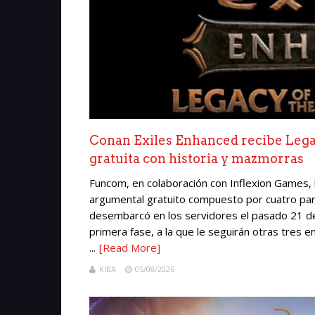
Conan Exiles Enhanced recibe Legac
gratuita con historia y mazmorras
Funcom, en colaboración con Inflexion Games, 
argumental gratuito compuesto por cuatro par
desembarcó en los servidores el pasado 21 de 
primera fase, a la que le seguirán otras tres
...
[Read More]
KIBA
05/08/2026