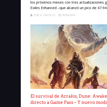
los próximos meses con tres actualizaciones g
Exiles Enhanced –que alcanzó un pico de 47.949 
JOSE A. CASTILLO
30/06/2026
El survival de Arrakis, Dune: Awake
directo a Game Pass – Y nuevo mod