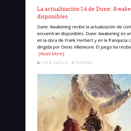
La actualización 1.4 de Dune: Awa
disponibles
Dune: Awakening recibe la actualización de co
encuentran disponibles. Dune: Awakening es u
en la obra de Frank Herbert y en la franquici
dirigida por Denis Villeneuve. El juego ha recib
[Read More]
JOSE A. CASTILLO
19/05/2026