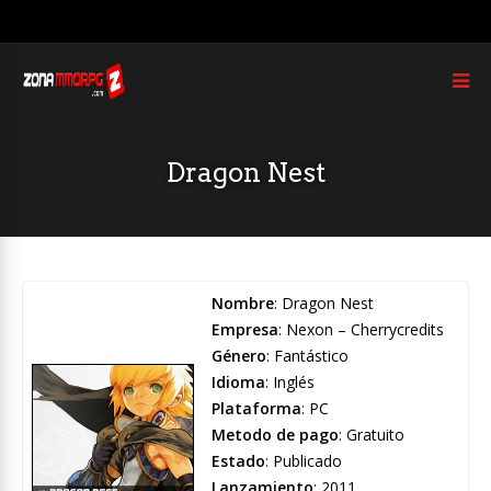
Dragon Nest
Nombre
: Dragon Nest
Empresa
: Nexon – Cherrycredits
Género
: Fantástico
Idioma
: Inglés
Plataforma
: PC
Metodo de pago
: Gratuito
Estado
: Publicado
Lanzamiento
: 2011