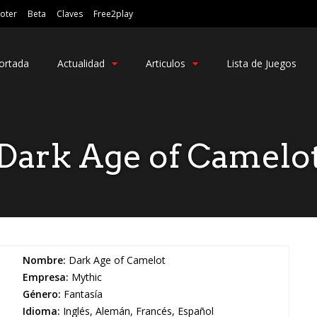
oter
Beta
Claves
Free2play
ortada
Actualidad
Articulos
Lista de Juegos
Dark Age of Camelo
Nombre:
Dark Age of Camelot
Empresa:
Mythic
Género:
Fantasía
Idioma:
Inglés, Alemán, Francés, Español