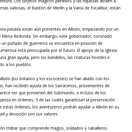
ntura. Los objetos mágicos perdidos y las riquezas atraen a
 más valiosas, el Bastón de Merlín y la Vaina de Excalibur, están
gloria pasada están aún presentes en Albión, empezando por un
 la Mesa Redonda. Sin embargo, este gobernador, coronado
o un puñado de guerreros se encuentra en posición de
merosa está preocupada por el futuro. El apoyo de la Iglesia
 una gran ayuda, pero los bandidos, las criaturas hostiles e
do a los pueblos.
Albión (los britanos y los escoceses) se han aliado con los
, han recibido ayuda de los Sarracenos, provenientes de
 parece ser que provienen del Submundo, e incluso de los
aniza en órdenes, 5 de las cuales garantizan la preservación
de estas órdenes, los aventureros podrán ayudar a Albión en su
tad y devoción son sus valores:
ón militar que comprende magos, soldados y caballeros.