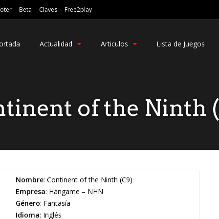
oter
Beta
Claves
Free2play
ortada
Actualidad
Articulos
Lista de Juegos
tinent of the Ninth 
Nombre
: Continent of the Ninth (C9)
Empresa
: Hangame – NHN
Género
: Fantasía
Idioma
: Inglés