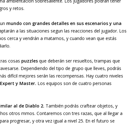
una ambientación sobresaliente. Los jugadores podrán tener
ros y retos.
s un
mundo con grandes detalles en sus escenarios y una
tarán a las situaciones segun las reacciones del jugador. Los
s cerca y vendrán a matarnos, y cuando vean que estás
iarlo.
tras cosas
puzzles
que deberán ser resueltos, trampas que
avesarse. Dependiendo del tipo de grupo que lleves, podrás
o más difícil mejores serán las recompensas. Hay cuatro niveles
Expert y Master.
Los equipos son de cuatro personas
milar al de Diablo 2.
También podrás craftear objetos, y
os otros mmos. Contaremos con tres razas, que al llegar a
para progresar, y otra vez igual a nivel 25. En el futuro se