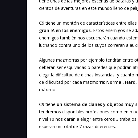
tiene unas de las mejores escenas de batallas y 
cientos de aventuras en este mundo lleno de pelig
C9 tiene un montón de características entre ella
gran IA en los enemigos.
Estos enemigos se adap
enemigos también nos escucharán cuando estemo
luchando contra uno de los suyos correran a auxil
Algunas mazmorras por ejemplo tendrán entre o
deberán ser esquivadas o paredes que podrán atr
elegir la dificultad de dichas instancias, y cuant
de dificultad por cada mazmorra:
Normal, Hard, 
máximo.
C9 tiene
un sistema de clanes y objetos muy si
tendremos disponibles profesiones como en much
nivel 10 nos darán a elegir entre otros 3 trabajos 
esperan un total de 7 razas diferentes.