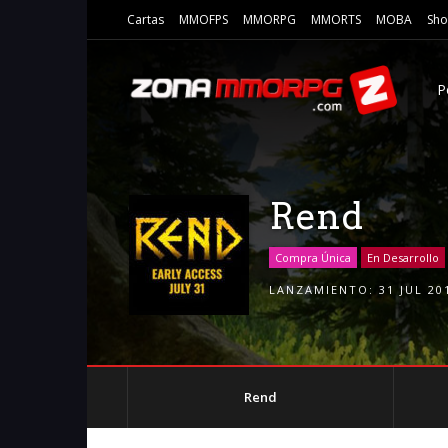
Cartas
MMOFPS
MMORPG
MMORTS
MOBA
Sho
P
Rend
Compra Única
En Desarrollo
LANZAMIENTO:
31 JUL 20
Rend