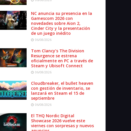
NC anuncia su presencia en la
Gamescom 2026 con
novedades sobre Aion 2,
Cinder City y la presentación
de un juego inédito
06/08/2026
Tom Clancy’s The Division
Resurgence se estrena
oficialmente en PC a través de
Steam y Ubisoft Connect
06/08/2026
Cloudbreaker, el bullet heaven
con gestión de inventario, se
lanzará en Steam el 15 de
septiembre
06/08/2026
El THQ Nordic Digital
Showcase 2026 vuelve este
viernes con sorpresas y nuevos
anuncios