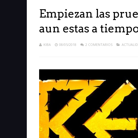
Empiezan las prue
aun estas a tiemp
KIBA
08/05/2018
2 COMENTARIOS
ACTUALI