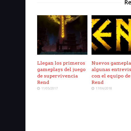
Re
Llegan los primeros
Nuevos gamepla
gameplays del juego
algunas entrevis
de supervivencia
con el equipo de
Rend
Rend
11/05/2017
17/06/2018