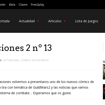
oter
Beta
Claves
Free2play
ortada
Actualidad
Articulos
Lista de Juegos
iones 2 nº 13
ACTUALIDAD
,
COMICS
,
DESTACADOS
U
ciones volvemos a presentaros uno de los nuevos cómics de
 la tira con temática de GuildWars2 y las noticias que vamos
, sistema de combate… Esperamos que os guste.