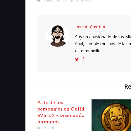
COMIC
GOTZ
GUILD WARS 2
Jose A. Castillo
Soy un apasionado de los MMO
final, cambié muchas de las h
este mundillo.
Re
Arte de los
personajes en Guild
Wars 2 – Diseñando
humanos
10/02/2011