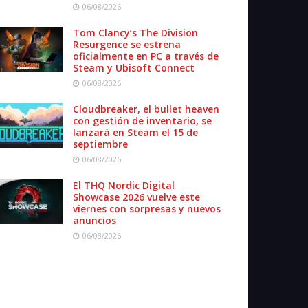
06/08/2026
Tom Clancy’s The Division
Resurgence se estrena
oficialmente en PC a través de
Steam y Ubisoft Connect
06/08/2026
Cloudbreaker, el bullet heaven
con gestión de inventario, se
lanzará en Steam el 15 de
septiembre
06/08/2026
El THQ Nordic Digital
Showcase 2026 vuelve este
viernes con sorpresas y nuevos
anuncios
06/08/2026