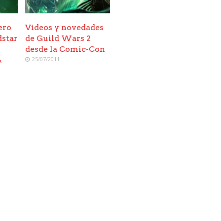
ero
Videos y novedades
dstar
de Guild Wars 2
desde la Comic-Con
&
25/07/2011