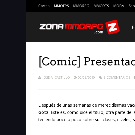
Cartas
MMOFPS
MMORPG
MMORTS
MOBA
Sho
P
[Comic] Presentac
JOSE A. CASTILLO
02/08/2010
8 COMENTARIOS
Después de unas semanas de merecidísimas vaca
Götz
. Este es, como dice el titulo, otra parte de
teniendo poco a poco sobre sus clases, niveles