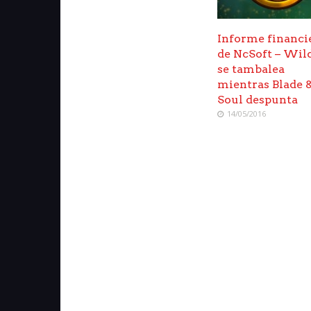
Informe financi
de NcSoft – Wil
se tambalea
mientras Blade 
Soul despunta
14/05/2016