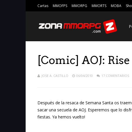
Cartas
MMOFPS
MMORPG
MMORTS
MOBA
Sho
P
[Comic] AOJ: Rise
JOSE A. CASTILLO
06/04/2010
17 COMENTARIOS
Después de la resaca de Semana Santa os traemo
sacar una secuela de AOJ. Esperemos que lo disf
fiestas. Ya hemos vuelto!