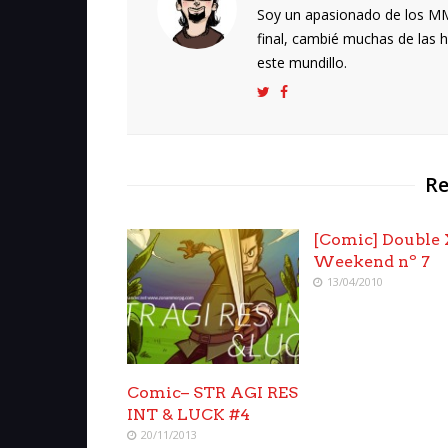
Soy un apasionado de los MMO
final, cambié muchas de las h
este mundillo.
Re
[Comic] Double
Weekend nº 7
13/04/2010
Comic– STR AGI RES
INT & LUCK #4
20/11/2013