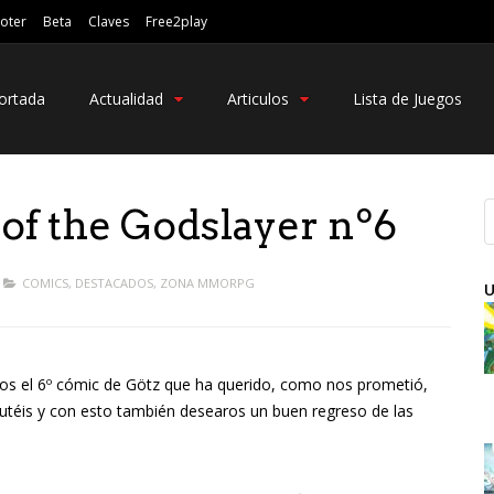
oter
Beta
Claves
Free2play
ortada
Actualidad
Articulos
Lista de Juegos
 of the Godslayer nº6
COMICS
,
DESTACADOS
,
ZONA MMORPG
U
s el 6º cómic de Götz que ha querido, como nos prometió,
rutéis y con esto también desearos un buen regreso de las