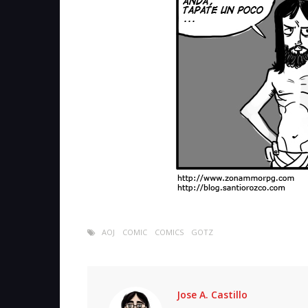
AOJ
COMIC
COMICS
GOTZ
Jose A. Castillo