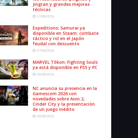
Jingran y grandes mejoras
técnicas
07/08/2026
Expeditions: Samurai ya
disponible en Steam: combate
táctico y rol en el Japón
feudal con descuento
07/08/2026
MARVEL Tōkon: Fighting Souls
ya está disponible en PS5 y PC
06/08/2026
NC anuncia su presencia en la
Gamescom 2026 con
novedades sobre Aion 2,
Cinder City y la presentación
de un juego inédito
06/08/2026