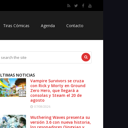
Tiras Cómicas
Agenda
Contacto
LTIMAS NOTICIAS
Vampire Survivors se cruza
con Rick y Morty en Ground
Zero Hero, que llegará a
consolas y Steam el 20 de
agosto
07/08/2026
Wuthering Waves presenta su
versión 3.6 con nueva historia,
los resonadores Qingxiao y