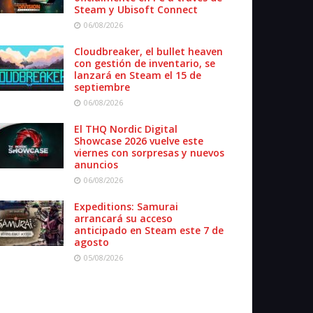
Steam y Ubisoft Connect
06/08/2026
Cloudbreaker, el bullet heaven
con gestión de inventario, se
lanzará en Steam el 15 de
septiembre
06/08/2026
El THQ Nordic Digital
Showcase 2026 vuelve este
viernes con sorpresas y nuevos
anuncios
06/08/2026
Expeditions: Samurai
arrancará su acceso
anticipado en Steam este 7 de
agosto
05/08/2026