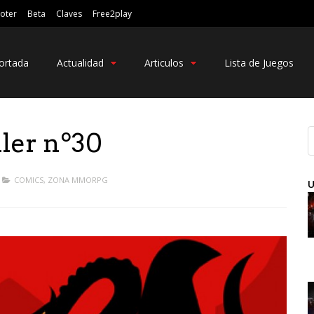
oter
Beta
Claves
Free2play
ortada
Actualidad
Articulos
Lista de Juegos
er nº30
COMICS
,
ZONA MMORPG
U