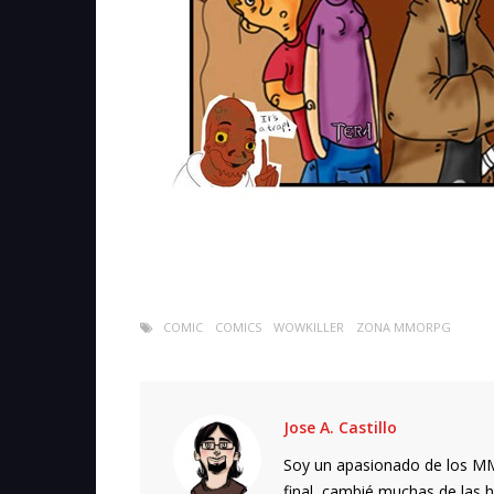
COMIC
COMICS
WOWKILLER
ZONA MMORPG
Jose A. Castillo
Soy un apasionado de los MMO
final, cambié muchas de las h