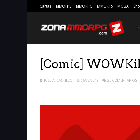
Cartas
MMOFPS
MMORPG
MMORTS
MOBA
Sho
P
[Comic] WOWKill
JOSE A. CASTILLO
06/02/2012
26 COMENTARIOS