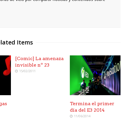
lated Items
[Comic] La amenaza
invisible nº 23
15/02/2011
gas
Termina el primer
día del E3 2014
11/06/2014