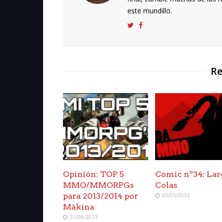
este mundillo.
Re
Opinión: TOP 5
Comic nº34: Lar
MMO/MMORPGs
Colas
para 2013/2014 por
03/05/2013
Mákina
01/08/2013