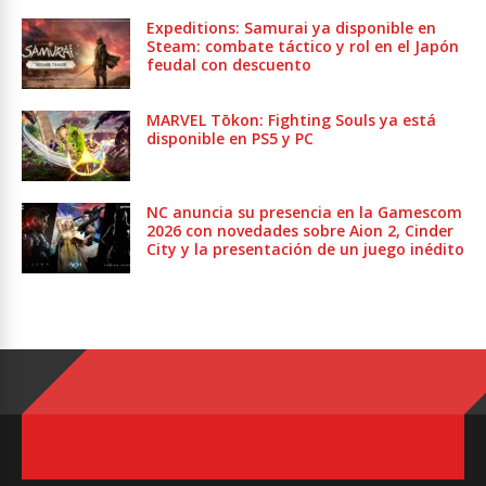
Expeditions: Samurai ya disponible en
Steam: combate táctico y rol en el Japón
feudal con descuento
MARVEL Tōkon: Fighting Souls ya está
disponible en PS5 y PC
NC anuncia su presencia en la Gamescom
2026 con novedades sobre Aion 2, Cinder
City y la presentación de un juego inédito