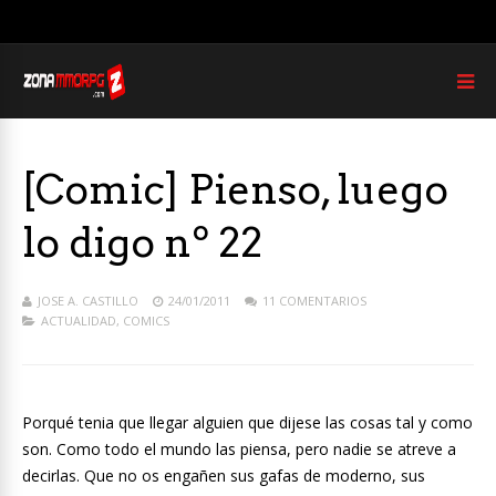
[Comic] Pienso, luego
lo digo nº 22
JOSE A. CASTILLO
24/01/2011
11 COMENTARIOS
ACTUALIDAD
,
COMICS
Porqué tenia que llegar alguien que dijese las cosas tal y como
son. Como todo el mundo las piensa, pero nadie se atreve a
decirlas. Que no os engañen sus gafas de moderno, sus