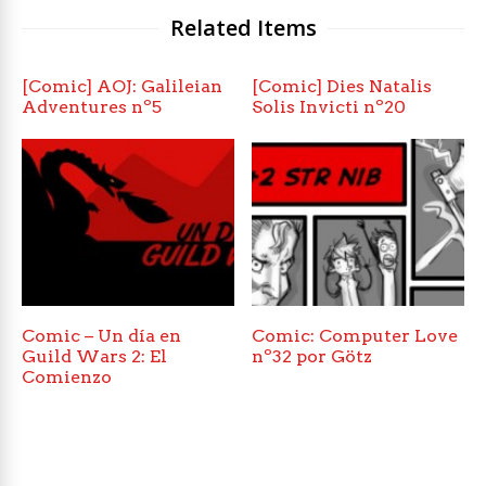
Related Items
[Comic] AOJ: Galileian
[Comic] Dies Natalis
Adventures nº5
Solis Invicti nº20
Comic – Un día en
Comic: Computer Love
Guild Wars 2: El
nº32 por Götz
Comienzo