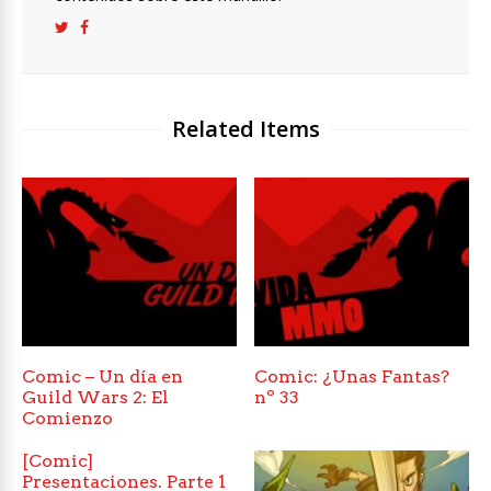
Related Items
Comic – Un día en
Comic: ¿Unas Fantas?
Guild Wars 2: El
nº 33
Comienzo
[Comic]
Presentaciones. Parte 1