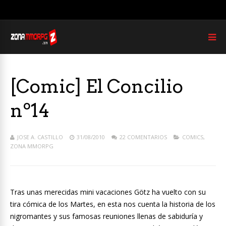
[Comic] El Concilio
nº14
JOSE A. CASTILLO
31/08/2010
22 COMENTARIOS
COMICS
,
ZONA MMORPG
Tras unas merecidas mini vacaciones Götz ha vuelto con su
tira cómica de los Martes, en esta nos cuenta la historia de los
nigromantes y sus famosas reuniones llenas de sabiduría y