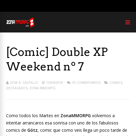
[Comic] Double XP
Weekend nº 7
JOSE A. CASTILLO
13/04/2010
10 COMENTARIOS
COMICS
,
DESTACADOS
,
ZONA MMORPG
Como todos los Martes en
ZonaMMORPG
volvemos a
intentar arrancaros esa sonrisa con uno de los fabulosos
comics de
Götz
, comic que como veis llega un poco tarde de